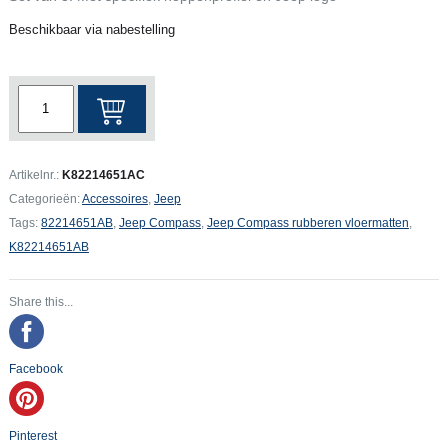
Beschikbaar via nabestelling
Jeep
Compass
rubberen
vloermatten
Artikelnr.:
K82214651AC
aantal
Categorieën:
Accessoires
,
Jeep
Tags:
82214651AB
,
Jeep Compass
,
Jeep Compass rubberen vloermatten
,
K82214651AB
Share this...
Facebook
Pinterest