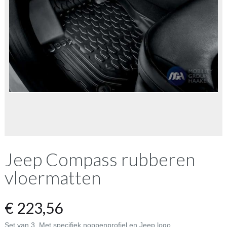
Jeep Compass rubberen
vloermatten
€
223,56
Set van 3. Met specifiek noppenprofiel en Jeep logo