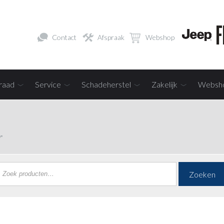
Contact
Afspraak
Webshop
raad
Service
Schadeherstel
Zakelijk
Websh
”
Zoeken