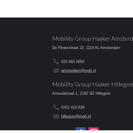
Mobility Group Haaker Amster
De Flinesstraat 22, 1114 AL Amsterdam
020 665 0050
amsterdam@mgh.nl
Mobility Group Haaker Hillego
Arnoudstraat 1, 2182 DZ Hillegom
0252 414 839
hillegom@mgh.nl
Volg ons op: