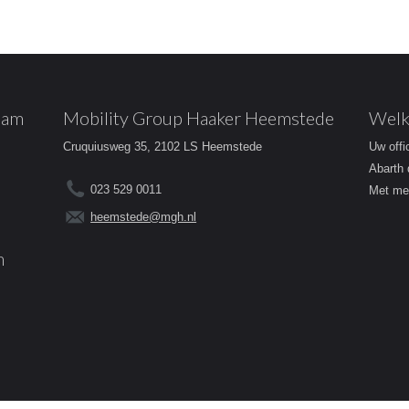
dam
Mobility Group Haaker Heemstede
Welk
Cruquiusweg 35, 2102 LS Heemstede
Uw offi
Abarth 
023 529 0011
Met mee
heemstede@mgh.nl
m