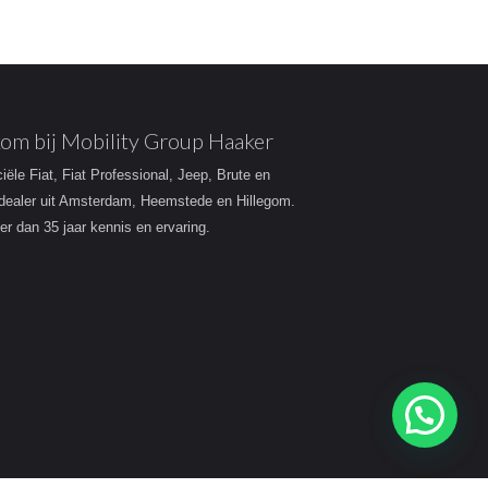
om bij Mobility Group Haaker
ciële Fiat, Fiat Professional, Jeep, Brute en
dealer uit Amsterdam, Heemstede en Hillegom.
r dan 35 jaar kennis en ervaring.
Heeft u een vraag?