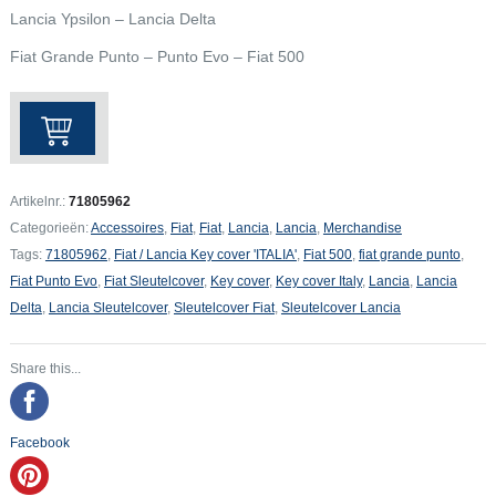
Lancia Ypsilon – Lancia Delta
Fiat Grande Punto – Punto Evo – Fiat 500
Fiat
/
Lancia
Key
Artikelnr.:
71805962
Cover
Categorieën:
Accessoires
,
Fiat
,
Fiat
,
Lancia
,
Lancia
,
Merchandise
Italia
Tags:
71805962
,
Fiat / Lancia Key cover 'ITALIA'
,
Fiat 500
,
fiat grande punto
,
aantal
Fiat Punto Evo
,
Fiat Sleutelcover
,
Key cover
,
Key cover Italy
,
Lancia
,
Lancia
Delta
,
Lancia Sleutelcover
,
Sleutelcover Fiat
,
Sleutelcover Lancia
Share this...
Facebook