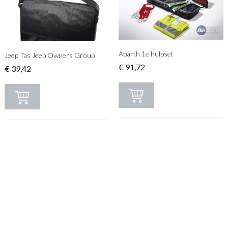
Abarth 1e hulpset
Jeep Tas Jeep Owners Group
€
91,72
€
39,42