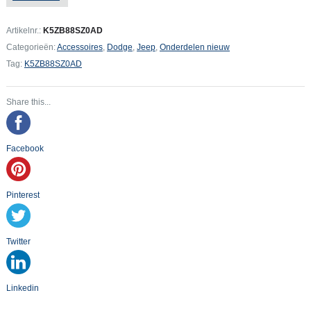
1500
Bumper
Artikelnr.:
K5ZB88SZ0AD
voorzijde
Categorieën:
Accessoires
,
Dodge
,
Jeep
,
Onderdelen nieuw
Mopar
Tag:
K5ZB88SZ0AD
Chrome
aantal
Share this...
Facebook
Pinterest
Twitter
Linkedin