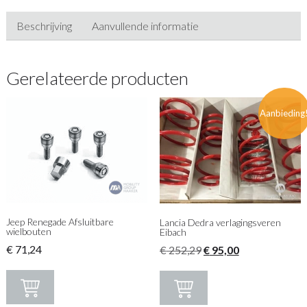
Beschrijving
Aanvullende informatie
Gerelateerde producten
Aanbieding
Jeep Renegade Afsluitbare
Lancia Dedra verlagingsveren
wielbouten
Eibach
€
71,24
Oorspronkelijke
Huidige
€
252,29
€
95,00
prijs
prijs
was:
is:
€ 252,29.
€ 95,00.