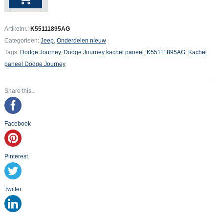
Journey
Controle
Air
Artikelnr.:
K55111895AG
Conditioner
Categorieën:
Jeep
,
Onderdelen nieuw
and
Tags:
Dodge Journey
,
Dodge Journey kachel paneel
,
K55111895AG
,
Kachel
Heater
paneel Dodge Journey
aantal
Share this...
Facebook
Pinterest
Twitter