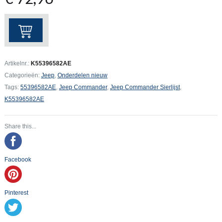
Jeep
Commander
Windshield
Molding,
Artikelnr.:
K55396582AE
Right
Categorieën:
Jeep
,
Onderdelen nieuw
aantal
Tags:
55396582AE
,
Jeep Commander
,
Jeep Commander Sierlijst
,
K55396582AE
Share this...
Facebook
Pinterest