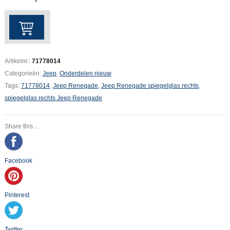
Jeep
Renegade
spiegelglas
rechts
Artikelnr.:
71778014
aantal
Categorieën:
Jeep
,
Onderdelen nieuw
Tags:
71778014
,
Jeep Renegade
,
Jeep Renegade spiegelglas rechts
,
spiegelglas rechts Jeep Renegade
Share this...
Facebook
Pinterest
Twitter