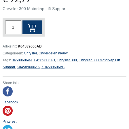
Chrysler 300 Motorkap Lift Support
Chrysler
300
Motorkap
Lift
Artikelnr.:
K04589606AB
Support
Categorieën:
Chrysler
,
Onderdelen nieuw
aantal
Tags:
04589606AA
,
04589606AB
,
Chrysler 300
,
Chrysler 300 Motorkap Lift
Support
,
K04589606AA
,
K04589606AB
Share this...
Facebook
Pinterest