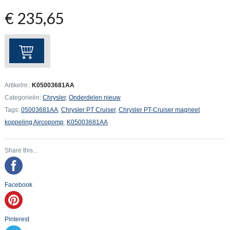
€
235,65
Chrysler
PT-
Cruiser
magneet
Artikelnr.:
K05003681AA
koppeling
Categorieën:
Chrysler
,
Onderdelen nieuw
Aircopomp
Tags:
05003681AA
,
Chrysler PT Cruiser
,
Chrysler PT-Cruiser magneet
aantal
koppeling Aircopomp
,
K05003681AA
Share this...
Facebook
Pinterest