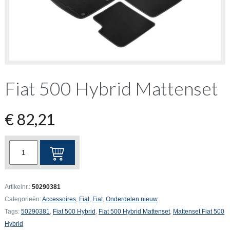
Fiat 500 Hybrid Mattenset
€
82,21
Fiat
500
Hybrid
Mattenset
Artikelnr.:
50290381
aantal
Categorieën:
Accessoires
,
Fiat
,
Fiat
,
Onderdelen nieuw
Tags:
50290381
,
Fiat 500 Hybrid
,
Fiat 500 Hybrid Mattenset
,
Mattenset Fiat 500
Hybrid