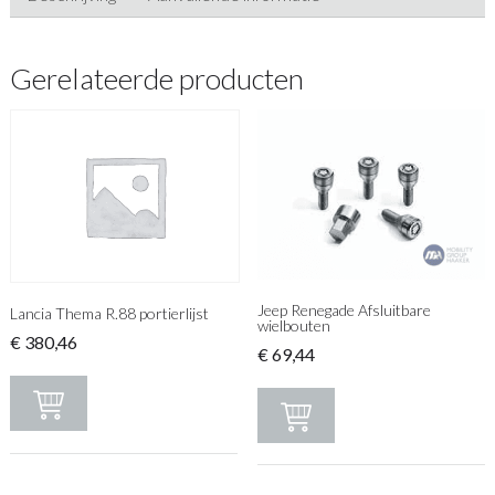
Gerelateerde producten
Jeep Renegade Afsluitbare
Lancia Thema R.88 portierlijst
wielbouten
€
380,46
€
69,44