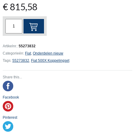
€
815,58
Fiat
500X
Koppelingset
incl.
Artikelnr.:
55273832
Druklager
Categorieën:
Fiat
,
Onderdelen nieuw
aantal
Tags:
55273832
,
Fiat 500X Koppelingset
Share this...
Facebook
Pinterest