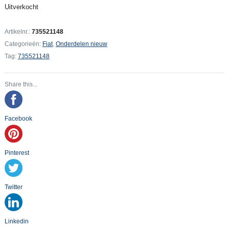
Uitverkocht
Artikelnr.:
735521148
Categorieën:
Fiat
,
Onderdelen nieuw
Tag:
735521148
Share this...
Facebook
Pinterest
Twitter
Linkedin