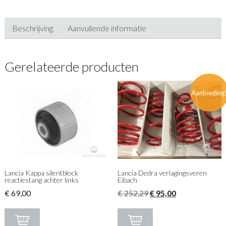
Beschrijving
Aanvullende informatie
Gerelateerde producten
Aanbieding
Lancia Kappa silentblock
Lancia Dedra verlagingsveren
reactiestang achter links
Eibach
Oorspronkelijke
Huidige
€
69,00
€
252,29
€
95,00
prijs
prijs
was:
is: