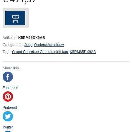
Grand
Cherokee
Console
eind
Artikelnr.:
K5RM65DX9AB
kap
Categorieën:
Jeep
,
Onderdelen nieuw
aantal
Tags:
Grand Cherokee Console eind kap
,
K5RM65DX9AB
Share this...
Facebook
Pinterest
Twitter