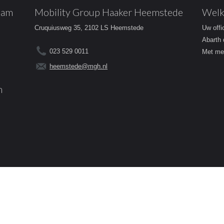
dam
Mobility Group Haaker Heemstede
Welk
Cruquiusweg 35, 2102 LS Heemstede
Uw offi
Abarth 
023 529 0011
Met mee
heemstede@mgh.nl
m
Contact
Voorwaarden
Cookies
Priv