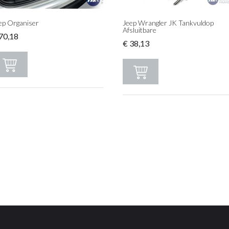
ep Organiser
Jeep Wrangler JK Tankvuldop
Afsluitbare
70,18
€
38,13