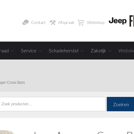
Contact
Afspraak
Webshop
raad
Service
Schadeherstel
Zakelijk
Websh
ger Cross Bars
Zoeken