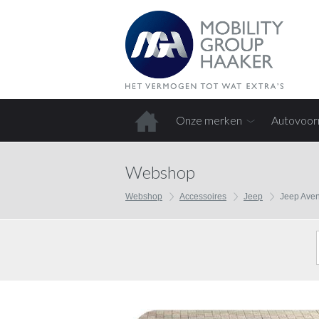
Onze merken
Autovoor
Home
Webshop
Webshop
Accessoires
Jeep
Jeep Aven