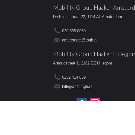
Mobility Group Haaker Amster
De Flinesstraat 22, 1114 AL Amsterdam
020 665 0050
amsterdam@mgh.nl
Mobility Group Haaker Hillego
Arnoudstraat 1, 2182 DZ Hillegom
0252 414 839
hillegom@mgh.nl
Volg ons op:
© 2026 - Mobility Group Haaker