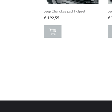
Jeep Cherokee pechhulpset
Je
€
192,55
€