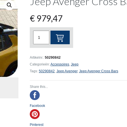
Jeep Avenger Cross B
€
979,47
Jeep
Avenger
Cross
Bars
Artikelnr.:
50290842
aantal
Categorieën:
Accessoires
,
Jeep
Tags:
50290842
,
Jeep Avenger
,
Jeep Avenger Cross Bars
Share this...
Facebook
Pinterest