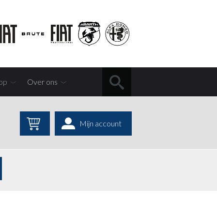
op
Over ons
Mijn account