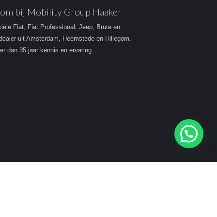
om bij Mobility Group Haaker
ciële Fiat, Fiat Professional, Jeep, Brute en
dealer uit Amsterdam, Heemstede en Hillegom.
r dan 35 jaar kennis en ervaring.
Heeft u een vraag?
acy
Disclaimer
Sitemap Mobility Group Haaker