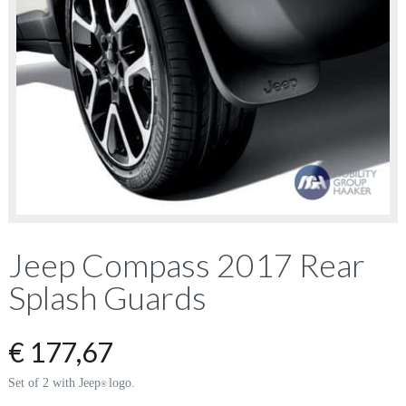
Jeep Compass 2017 Rear
Splash Guards
€
177,67
Set of 2 with Jeep
logo.
®