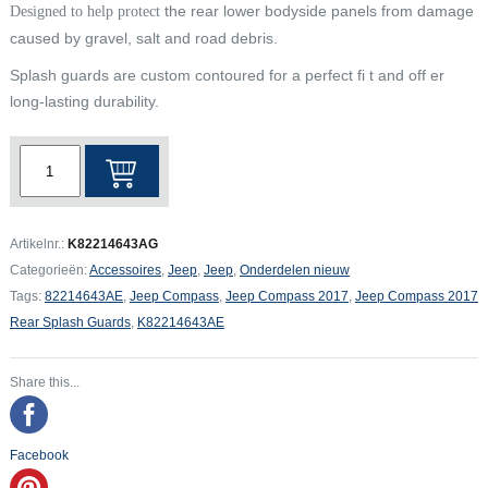
the rear lower bodyside panels from damage
Designed to help protect
caused by gravel, salt and road debris.
Splash guards are custom contoured for a perfect fi t and off er
long-lasting durability.
Jeep
Compass
2017
Rear
Artikelnr.:
K82214643AG
Splash
Categorieën:
Accessoires
,
Jeep
,
Jeep
,
Onderdelen nieuw
Guards
Tags:
82214643AE
,
Jeep Compass
,
Jeep Compass 2017
,
Jeep Compass 2017
aantal
Rear Splash Guards
,
K82214643AE
Share this...
Facebook