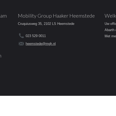
dam
Mobility Group Haaker Heemstede
Welk
Cruquiusweg 35, 2102 LS Heemstede
Uw offi
Abarth 
023 529 0011
Met mee
heemstede@mgh.nl
m