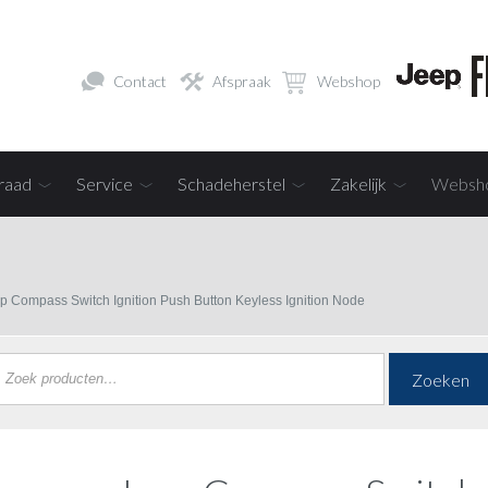
Contact
Afspraak
Webshop
raad
Service
Schadeherstel
Zakelijk
Websh
p Compass Switch Ignition Push Button Keyless Ignition Node
Zoeken