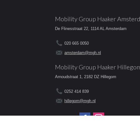
Mobility Group Haaker Amster
De Flinesstraat 22, 1114 AL Amsterdam
020 665 0050
amsterdam@mgh.nl
Mobility Group Haaker Hillego
Arnoudstraat 1, 2182 DZ Hillegom
0252 414 839
hillegom@mgh.nl
Volg ons op: