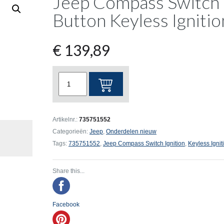
Jeep Compass Switch 
Button Keyless Igniti
€
139,89
Jeep
Compass
Switch
Ignition
Artikelnr.:
735751552
Push
Categorieën:
Jeep
,
Onderdelen nieuw
Button
Tags:
735751552
,
Jeep Compass Switch Ignition
,
Keyless Igni
Keyless
Ignition
Share this...
Node
aantal
Facebook