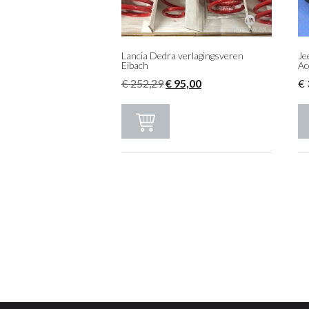
Lancia Dedra verlagingsveren
Je
Eibach
Ac
Oorspronkelijke
Huidige
€
252,29
€
95,00
€
prijs
prijs
was:
is:
€ 252,29.
€ 95,00.