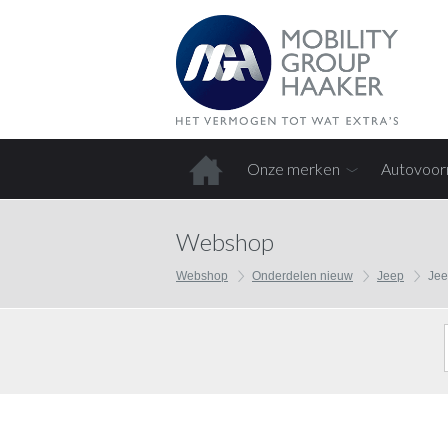
Onze merken
Autovoor
Home
Webshop
Webshop
Onderdelen nieuw
Jeep
Jee