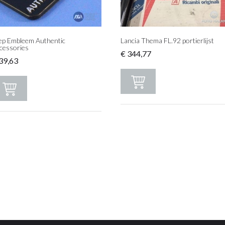
ep Embleem Authentic
Lancia Thema FL.92 portierlijst
cessories
€
344,77
39,63