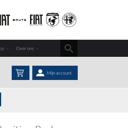
op
Over ons
Mijn account