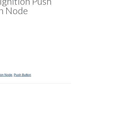
Ignition Push
on Node
tion Node
,
Push Button