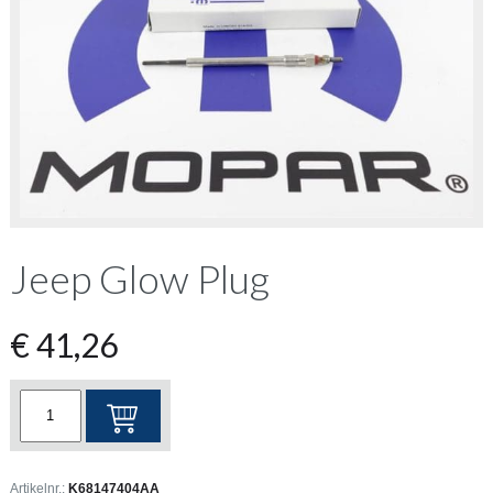
Jeep Glow Plug
€
41,26
Jeep
Glow
Plug
aantal
Artikelnr.:
K68147404AA