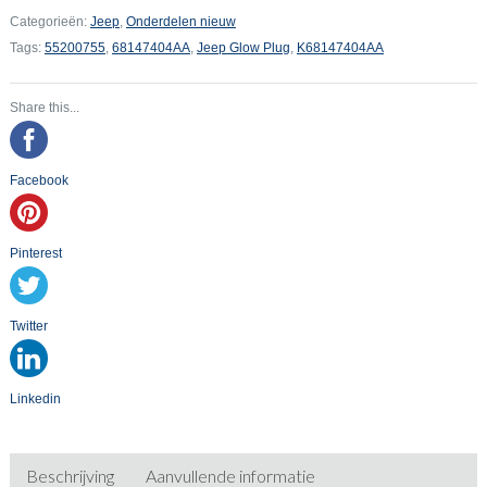
Categorieën:
Jeep
,
Onderdelen nieuw
Tags:
55200755
,
68147404AA
,
Jeep Glow Plug
,
K68147404AA
Share this...
Facebook
Pinterest
Twitter
Linkedin
Beschrijving
Aanvullende informatie