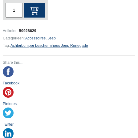
Jeep
Renegade
Achterbumper
beschermhoes
Artikelnr.:
50928629
aantal
Categorieën:
Accessoires
,
Jeep
Tag:
Achterbumper beschermhoes Jeep Renegade
Share this...
Facebook
Pinterest
Twitter