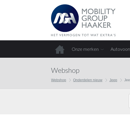
Onze merken
Autovoor
Home
Webshop
Webshop
Onderdelen nieuw
Jeep
Jee