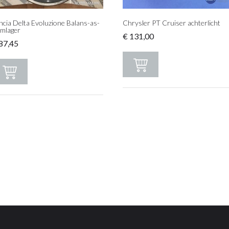
ncia Delta Evoluzione Balans-as-
Chrysler PT Cruiser achterlicht
emlager
€
131,00
87,45