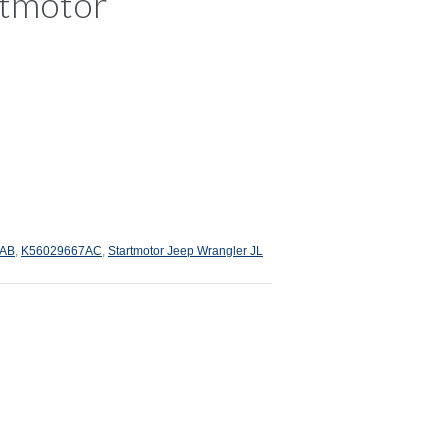
rtmotor
7AB
,
K56029667AC
,
Startmotor Jeep Wrangler JL