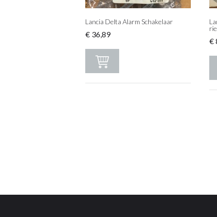
Lancia Delta Alarm Schakelaar
La
ri
€
36,89
€