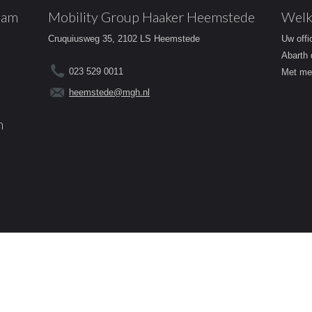
dam
Mobility Group Haaker Heemstede
Welk
Cruquiusweg 35, 2102 LS Heemstede
Uw offi
Abarth 
023 529 0011
Met mee
heemstede@mgh.nl
m
Contact
Voorwaarden
Cookies
Priv