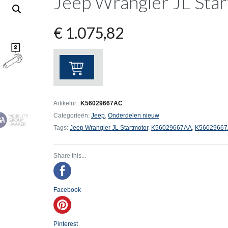
Jeep Wrangler JL Sta
€
1.075,82
Jeep
Wrangler
JL
Startmotor
Artikelnr.:
K56029667AC
aantal
Categorieën:
Jeep
,
Onderdelen nieuw
Tags:
Jeep Wrangler JL Startmotor
,
K56029667AA
,
K5602966
Share this...
Facebook
Pinterest