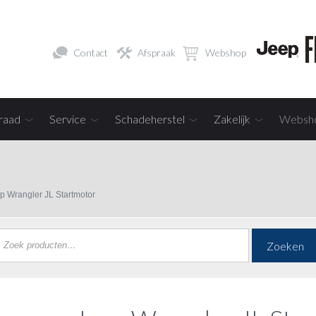
Contact
Afspraak
Webshop
raad
Service
Schadeherstel
Zakelijk
Websh
p Wrangler JL Startmotor
Zoeken