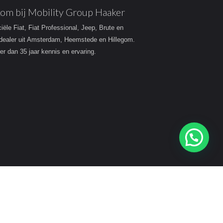
om bij Mobility Group Haaker
ciële Fiat, Fiat Professional, Jeep, Brute en
dealer uit Amsterdam, Heemstede en Hillegom.
r dan 35 jaar kennis en ervaring.
Heeft u een vraag?
acy
Disclaimer
Sitemap Mobility Group Haaker