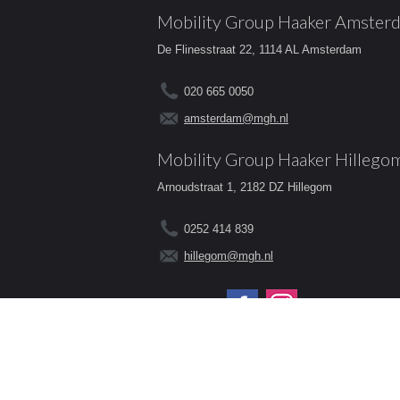
Mobility Group Haaker Amster
De Flinesstraat 22, 1114 AL Amsterdam
020 665 0050
amsterdam@mgh.nl
Mobility Group Haaker Hillego
Arnoudstraat 1, 2182 DZ Hillegom
0252 414 839
hillegom@mgh.nl
Volg ons op:
© 2026 - Mobility Group Haaker