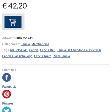
€
42,20
Lancia
Belt
Two-
tone
Artikelnr.:
6002351241
elastic
Categorieën:
Lancia
,
Merchandise
with
Tags:
6002351241
,
Lancia
,
Lancia Belt
,
Lancia Belt Two-tone elastic with
Lancia
Lancia Classiche logo
,
Lancia Riem
,
Riem Lancia
Classiche
logo
Share this...
aantal
Facebook
Pinterest