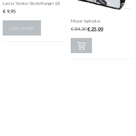
Lancia Ypsilon Sleutelhanger (d)
€
9,95
Mopar laptoptas
Lees verder
Oorspronkelijke
Huidige
€
84,30
€
25,00
prijs
prijs
was:
is:
€ 84,30.
€ 25,00.