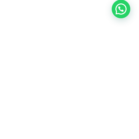
Heeft u een vraag?
Amsterdam
Heemstede
Hillegom
Volg ons op: