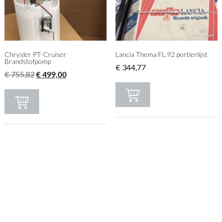
Chrysler PT-Cruiser
Lancia Thema FL.92 portierlijst
Brandstofpomp
€
344,77
Oorspronkelijke
Huidige
€
755,82
€
499,00
prijs
prijs
was:
is:
€ 755,82.
€ 499,00.