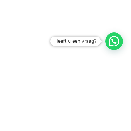
Heeft u een vraag?
Amsterdam
Heemstede
Hillegom