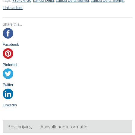
Tags:
735474730
,
Lancia Delta
,
Lancia Delta sierlijst
,
Lancia Delta Sierlijst
Links achter
Share this...
Facebook
Pinterest
Twitter
Linkedin
Beschrijving
Aanvullende informatie