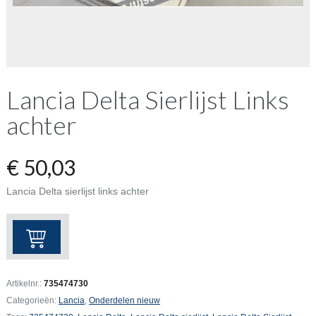
Lancia Delta Sierlijst Links
achter
€
50,03
Lancia Delta sierlijst links achter
Lancia
Delta
Sierlijst
Links
Artikelnr.:
735474730
achter
Categorieën:
Lancia
,
Onderdelen nieuw
aantal