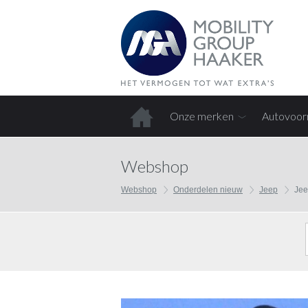
Onze merken
Autovoor
Home
Webshop
Webshop
Onderdelen nieuw
Jeep
Jee