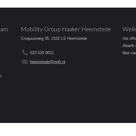
dam
Mobility Group Haaker Heemstede
Welk
Cruquiusweg 35, 2102 LS Heemstede
Uw offi
Abarth 
023 529 0011
Met mee
heemstede@mgh.nl
m