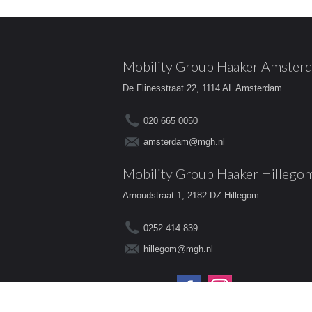
Mobility Group Haaker Amster
De Flinesstraat 22, 1114 AL Amsterdam
020 665 0050
amsterdam@mgh.nl
Mobility Group Haaker Hillego
Arnoudstraat 1, 2182 DZ Hillegom
0252 414 839
hillegom@mgh.nl
Volg ons op: