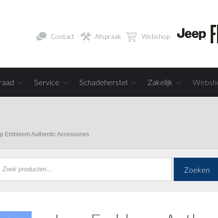
Contact
Afspraak
Webshop
raad
Service
Schadeherstel
Zakelijk
Websh
p Embleem Authentic Accessories
Zoeken