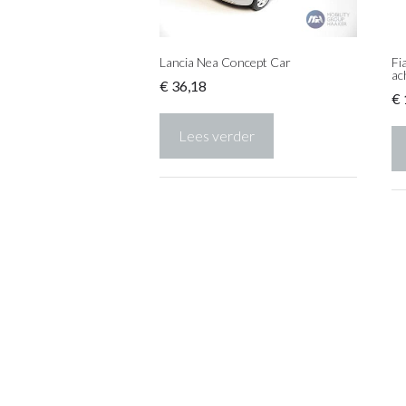
Lancia Nea Concept Car
Fi
ac
€
36,18
€
Lees verder