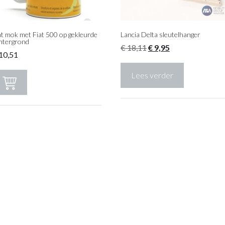
at mok met Fiat 500 op gekleurde
Lancia Delta sleutelhanger
htergrond
Oorspronkelijke
Huidige
€
18,11
€
9,95
10,51
prijs
prijs
was:
is:
Lees verder
€ 18,11.
€ 9,95.