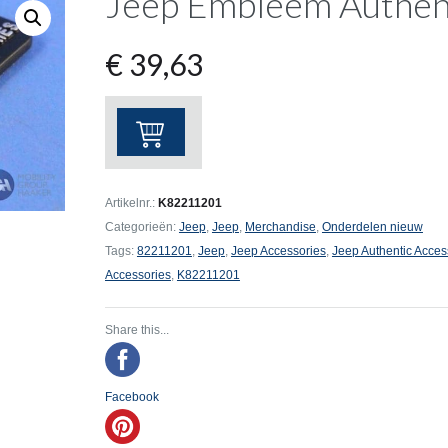
Jeep Embleem Authent
€
39,63
Jeep
Embleem
Authentic
Accessories
Artikelnr.:
K82211201
aantal
Categorieën:
Jeep
,
Jeep
,
Merchandise
,
Onderdelen nieuw
Tags:
82211201
,
Jeep
,
Jeep Accessories
,
Jeep Authentic Acces
Accessories
,
K82211201
Share this...
Facebook