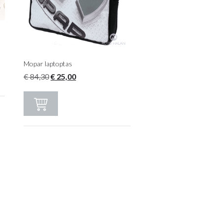
Mopar laptoptas
Oorspronkelijke
Huidige
€
84,30
€
25,00
prijs
prijs
was:
is:
€ 84,30.
€ 25,00.