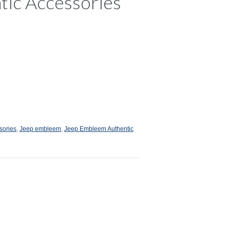
ic Accessories
sories
,
Jeep embleem
,
Jeep Embleem Authentic