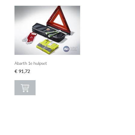
Abarth 1e hulpset
€
91,72