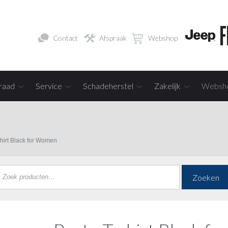
Contact
Afspraak
Webshop
raad
Service
Schadeherstel
Zakelijk
Websh
shirt Black for Women
Zoeken