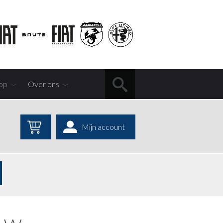
op
Over ons
Mijn account