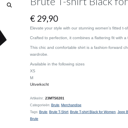
Brute T-shirt Black 
€
29,90
Elevate your style with our stunning women’s fitted t-sh
Crafted to perfection, it combines a flattering fit with 
This chic and comfortable shirt is a fashion-forward c
wardrobe.
Available in the following sizes
XS
M
Uitverkocht
Artikelnr.:
23MTS0201
Categorieën:
Brute
,
Merchandise
Tags:
Brute
,
Brute T-Shirt
,
Brute T-shirt Black for Women
,
Jeep B
Brute