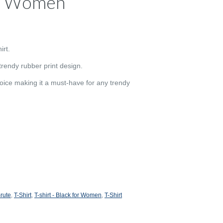
for Women
irt.
a trendy rubber print design.
hoice making it a must-have for any trendy
rute
,
T-Shirt
,
T-shirt - Black for Women
,
T-Shirt