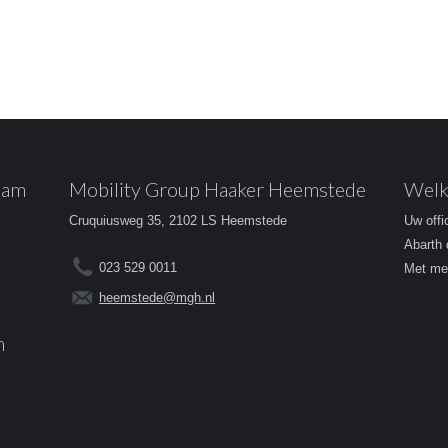
dam
Mobility Group Haaker Heemstede
Welk
Cruquiusweg 35, 2102 LS Heemstede
Uw offi
Abarth 
023 529 0011
Met mee
heemstede@mgh.nl
m