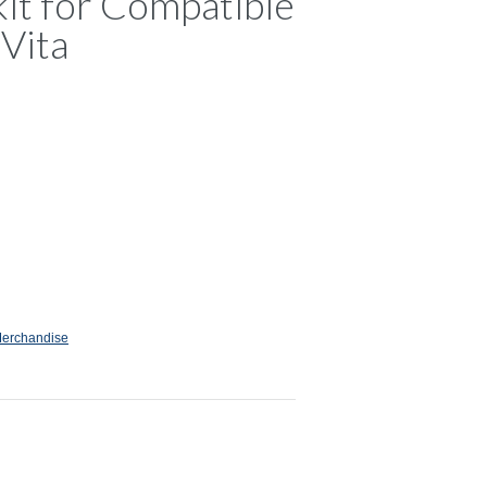
kit for Compatible
 Vita
erchandise