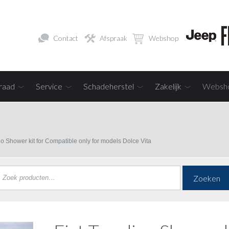
Contact
Afspraak
Webshop
raad
Service
Schadeherstel
Zakelijk
Websh
no Shower kit for Compatible only for models Dolce Vita
Zoeken