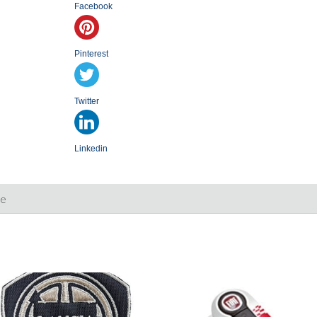
Facebook
aantal
Pinterest
Twitter
Linkedin
ie