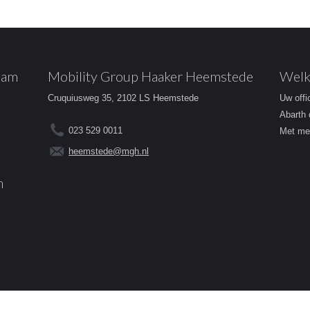
dam
Mobility Group Haaker Heemstede
Welk
Cruquiusweg 35, 2102 LS Heemstede
Uw offi
Abarth 
023 529 0011
Met mee
heemstede@mgh.nl
m