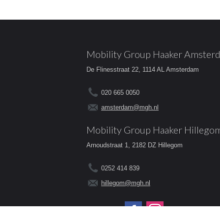
Mobility Group Haaker Amster
De Flinesstraat 22, 1114 AL Amsterdam
020 665 0050
amsterdam@mgh.nl
Mobility Group Haaker Hillego
Arnoudstraat 1, 2182 DZ Hillegom
0252 414 839
hillegom@mgh.nl
Volg ons op: