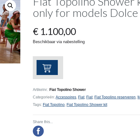
Fiat Topolino Shower 
only for models Dolce
€
1.100,00
Beschikbaar via nabestelling
Fiat
Topolino
Shower
kit
Artikelnr.:
Fiat Topolino Shower
for
Categorieën:
Accessoires
,
Fiat
,
Fiat
,
Fiat Topolino reserveren
,
M
Compatible
Tags:
Fiat Topolino
,
Fiat Topolino Shower kit
only
for
Share this...
models
Dolce
Vita