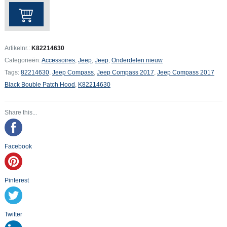
Jeep
Compass
2017
Black
Artikelnr.:
K82214630
Bouble
Categorieën:
Accessoires
,
Jeep
,
Jeep
,
Onderdelen nieuw
Patch
Tags:
82214630
,
Jeep Compass
,
Jeep Compass 2017
,
Jeep Compass 2017
Hood
Black Bouble Patch Hood
,
K82214630
aantal
Share this...
Facebook
Pinterest
Twitter