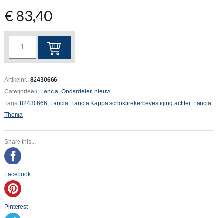
€
83,40
Lancia
Kappa
Schokbrekerbevestiging
achter
Artikelnr.:
82430666
aantal
Categorieën:
Lancia
,
Onderdelen nieuw
Tags:
82430666
,
Lancia
,
Lancia Kappa schokbrekerbevestiging achter
,
Lancia
Thema
Share this...
Facebook
Pinterest