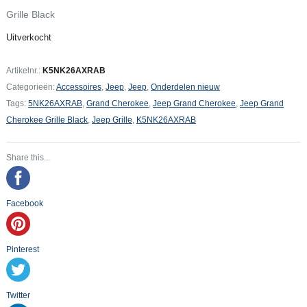
Grille Black
Uitverkocht
Artikelnr.:
K5NK26AXRAB
Categorieën:
Accessoires
,
Jeep
,
Jeep
,
Onderdelen nieuw
Tags:
5NK26AXRAB
,
Grand Cherokee
,
Jeep Grand Cherokee
,
Jeep Grand
Cherokee Grille Black
,
Jeep Grille
,
K5NK26AXRAB
Share this...
Facebook
Pinterest
Twitter