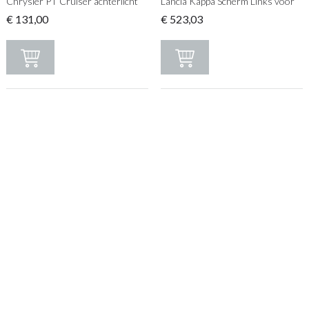
Chrysler PT Cruiser achterlicht
Lancia Kappa Scherm Links voor
€
131,00
€
523,03