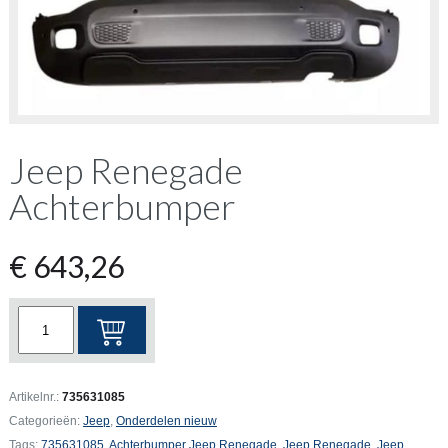
Jeep Renegade
Achterbumper
€
643,26
Jeep
Renegade
Achterbumper
aantal
Artikelnr.:
735631085
Categorieën:
Jeep
,
Onderdelen nieuw
Tags:
735631085
,
Achterbumper Jeep Renegade
,
Jeep Renegade
,
Jeep