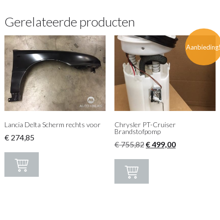
Gerelateerde producten
Aanbieding
Lancia Delta Scherm rechts voor
Chrysler PT-Cruiser
Brandstofpomp
€
274,85
Oorspronkelijke
Huidige
€
755,82
€
499,00
prijs
prijs
was:
is:
€ 755,82.
€ 499,00.