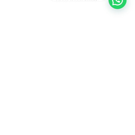
Amsterdam
Heemstede
Hillegom
Volg ons op: