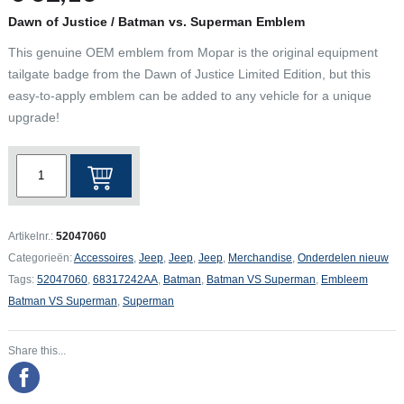
Dawn of Justice / Batman vs. Superman Emblem
This genuine OEM emblem from Mopar is the original equipment
tailgate badge from the Dawn of Justice Limited Edition, but this
easy-to-apply emblem can be added to any vehicle for a unique
upgrade!
Jeep
Renegade
Embleem
Batman
Artikelnr.:
52047060
VS
Categorieën:
Accessoires
,
Jeep
,
Jeep
,
Jeep
,
Merchandise
,
Onderdelen nieuw
Superman
Tags:
52047060
,
68317242AA
,
Batman
,
Batman VS Superman
,
Embleem
aantal
Batman VS Superman
,
Superman
Share this...