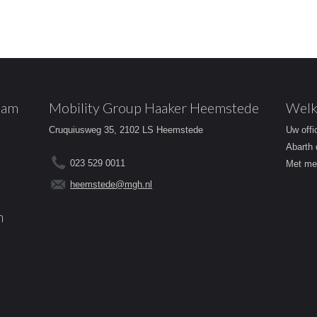
dam
Mobility Group Haaker Heemstede
Welk
Cruquiusweg 35, 2102 LS Heemstede
Uw offi
Abarth 
023 529 0011
Met mee
heemstede@mgh.nl
m