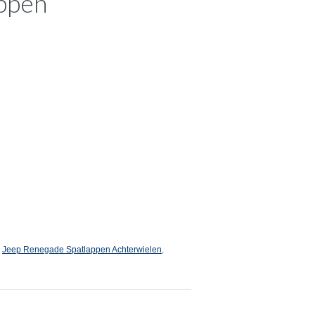
ppen
,
Jeep Renegade Spatlappen Achterwielen
,