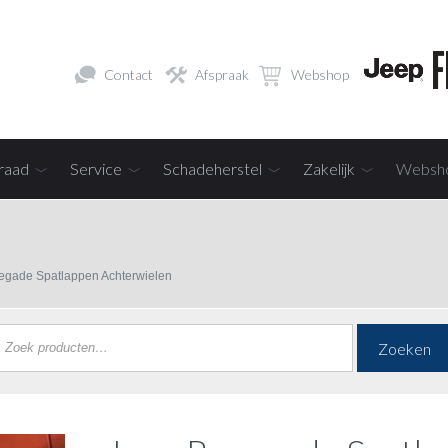
Contact
Afspraak
Webshop
raad
Service
Schadeherstel
Zakelijk
Websh
egade Spatlappen Achterwielen
Zoeken