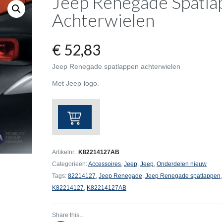
Jeep Renegade Spatla
Achterwielen
€
52,83
Jeep Renegade spatlappen achterwielen
Met Jeep-logo.
Jeep
Renegade
Spatlappen
Achterwielen
Artikelnr.:
K82214127AB
aantal
Categorieën:
Accessoires
,
Jeep
,
Jeep
,
Onderdelen nieuw
Tags:
82214127
,
Jeep Renegade
,
Jeep Renegade spatlappen
K82214127
,
K82214127AB
Share this...