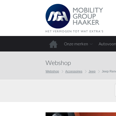
Onze merken
Autovoor
Home
Webshop
Webshop
Accessoires
Jeep
Jeep Ren