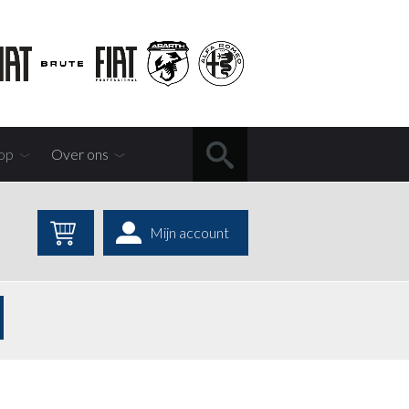
op
Over ons
Mijn account