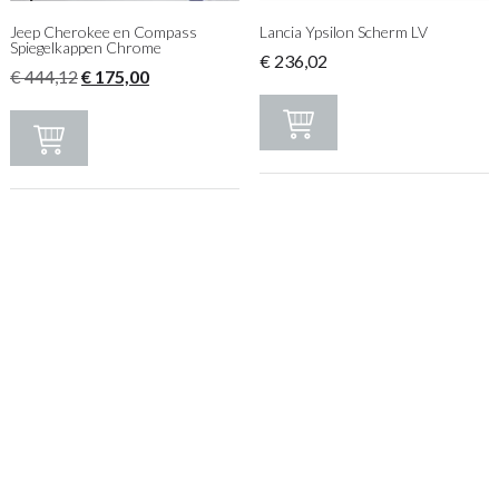
Jeep Cherokee en Compass
Lancia Ypsilon Scherm LV
Spiegelkappen Chrome
€
236,02
Oorspronkelijke
Huidige
€
444,12
€
175,00
prijs
prijs
was:
is:
€ 444,12.
€ 175,00.