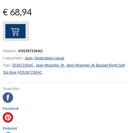
€
68,94
Jeep
Wrangler
JK
Bracket
Artikelnr.:
K55397230AC
Right
Categorieën:
Jeep
,
Onderdelen nieuw
Soft
Tags:
55397230AC
,
Jeep Wrangler JK
,
Jeep Wrangler JK Bracket Right Soft
Top
Top Bow
,
K55397230AC
Bow
aantal
Share this...
Facebook
Pinterest