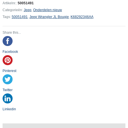
Bougie
Artikelnr.:
50051491
aantal
Categorieën:
Jeep
,
Onderdelen nieuw
Tags:
50051491
,
Jeep Wrangler JL Bougie
,
K68292346AA
Share this...
Facebook
Pinterest
Twitter
Linkedin