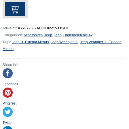
Jeep
Wrangler
JL
Exterior
Artikelnr.:
K77072562AB / K82215331AC
Mirrors
Categorieën:
Accessoires
,
Jeep
,
Jeep
,
Onderdelen nieuw
aantal
Tags:
Jeep JL Exterior Mirrors
,
Jeep Wrangler JL
,
Jeep Wrangler JL Exterior
Mirrors
Share this...
Facebook
Pinterest
Twitter