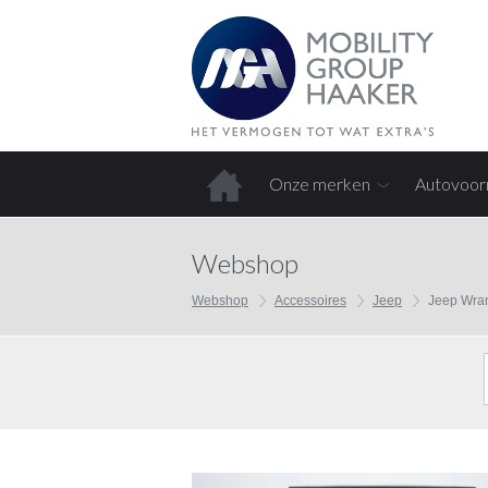
Onze merken
Autovoor
Home
Webshop
Webshop
Accessoires
Jeep
Jeep Wran