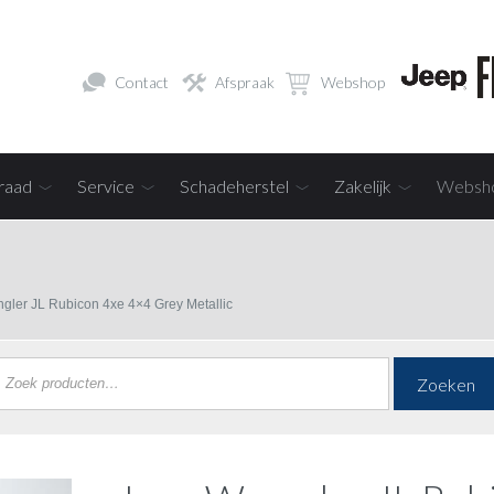
Contact
Afspraak
Webshop
raad
Service
Schadeherstel
Zakelijk
Websh
gler JL Rubicon 4xe 4×4 Grey Metallic
Zoeken