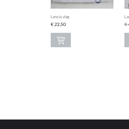
Lancia vlag
La
€
22,50
€