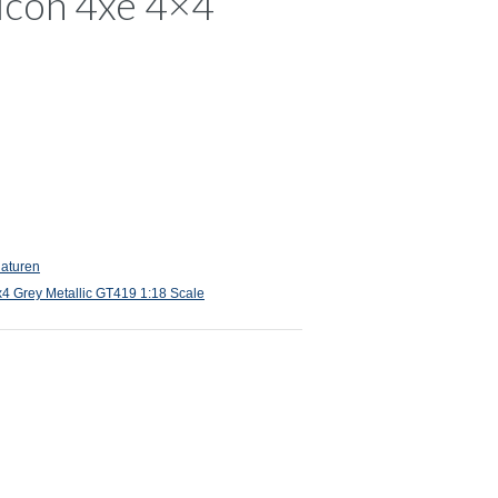
icon 4xe 4×4
iaturen
4 Grey Metallic GT419 1:18 Scale