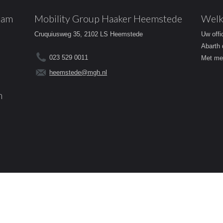
dam
Mobility Group Haaker Heemstede
Welk
Cruquiusweg 35, 2102 LS Heemstede
Uw offi
Abarth 
023 529 0011
Met mee
heemstede@mgh.nl
m