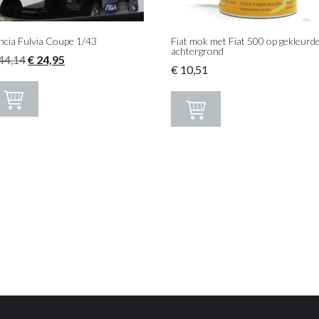
ncia Fulvia Coupe 1/43
Fiat mok met Fiat 500 op gekleurd
achtergrond
Oorspronkelijke
Huidige
44,14
€
24,95
€
10,51
prijs
prijs
was:
is:
€ 44,14.
€ 24,95.