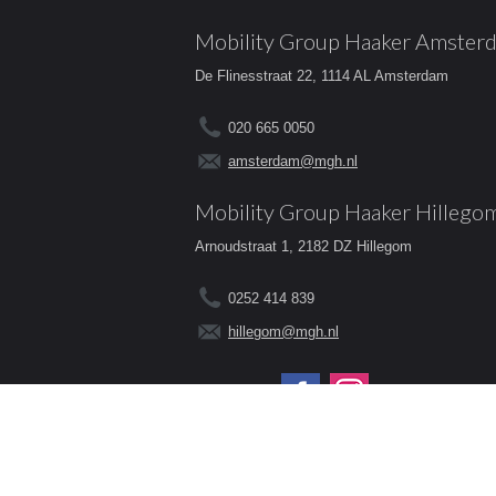
Mobility Group Haaker Amster
De Flinesstraat 22, 1114 AL Amsterdam
020 665 0050
amsterdam@mgh.nl
Mobility Group Haaker Hillego
Arnoudstraat 1, 2182 DZ Hillegom
0252 414 839
hillegom@mgh.nl
Volg ons op:
© 2026 - Mobility Group Haaker