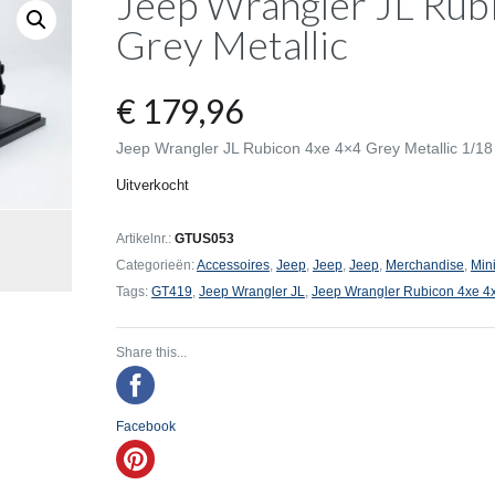
Jeep Wrangler JL Rub
Grey Metallic
€
179,96
Jeep Wrangler JL Rubicon 4xe 4×4 Grey Metallic 1/18
Uitverkocht
Artikelnr.:
GTUS053
Categorieën:
Accessoires
,
Jeep
,
Jeep
,
Jeep
,
Merchandise
,
Min
Tags:
GT419
,
Jeep Wrangler JL
,
Jeep Wrangler Rubicon 4xe 4x
Share this...
Facebook