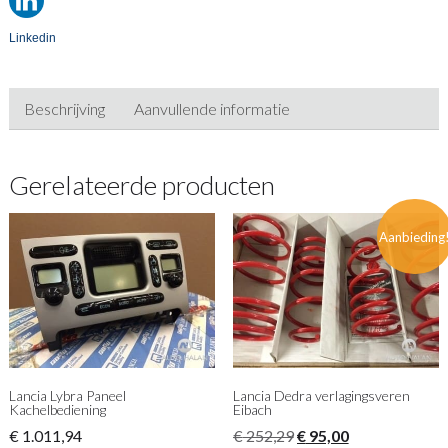
Linkedin
Beschrijving
Aanvullende informatie
Gerelateerde producten
Aanbieding
Lancia Lybra Paneel
Lancia Dedra verlagingsveren
Kachelbediening
Eibach
Oorspronkelijke
Huidige
€
1.011,94
€
252,29
€
95,00