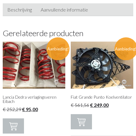
Beschrijving
Aanvullende informatie
Gerelateerde producten
Aanbieding!
Aanbieding
Lancia Dedra verlagingsveren
Fiat Grande Punto Koelventilator
Eibach
Oorspronkelijke
Huidige
€
561,56
€
249,00
Oorspronkelijke
Huidige
€
252,29
€
95,00
prijs
prijs
prijs
prijs
was:
is:
was:
is:
€ 561,56.
€ 249,00.
€ 252,29.
€ 95,00.