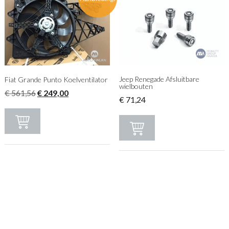
Jeep Renegade Afsluitbare
Fiat Grande Punto Koelventilator
wielbouten
Oorspronkelijke
Huidige
€
561,56
€
249,00
€
71,24
prijs
prijs
was:
is:
€ 561,56.
€ 249,00.