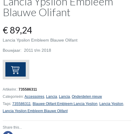
Lancia Ypsilon Embleem
Blauwe Olifant
€
89,24
Lancia Ypsilon Embleem Blauwe Olifant
Bouwjaar: 2011 t/m 2018
Lancia
Ypsilon
Embleem
Blauwe
Artikelnr.:
735586311
Olifant
Categorieën:
Accessoires
,
Lancia
,
Lancia
,
Onderdelen nieuw
aantal
Tags:
735586311
,
Blauwe Olifant Embleem Lancia Ypsilon
,
Lancia Ypsilon
,
Lancia Ypsilon Embleem Blauwe Olifant
Share this...