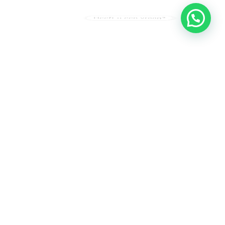
Heeft u een vraag?
Amsterdam
Heemstede
Hillegom
Volg ons op: