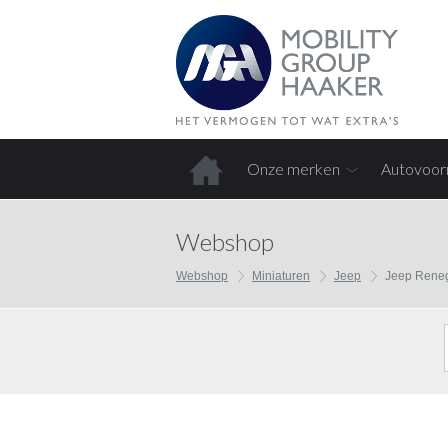
Onze merken
Autovoor
Home
Webshop
Webshop
Miniaturen
Jeep
Jeep Rene