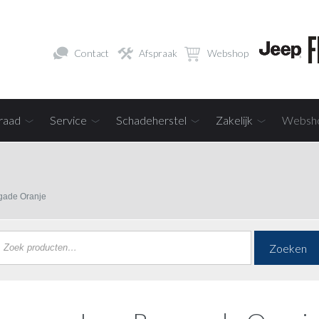
Contact
Afspraak
Webshop
raad
Service
Schadeherstel
Zakelijk
Websh
gade Oranje
Zoeken