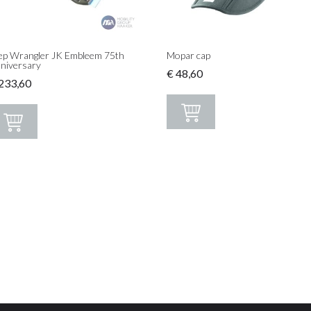
ep Wrangler JK Embleem 75th
Mopar cap
niversary
€
48,60
233,60