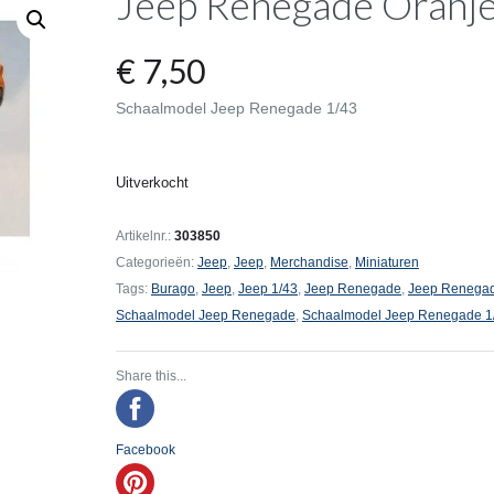
Jeep Renegade Oranj
€
7,50
Schaalmodel Jeep Renegade 1/43
Uitverkocht
Artikelnr.:
303850
Categorieën:
Jeep
,
Jeep
,
Merchandise
,
Miniaturen
Tags:
Burago
,
Jeep
,
Jeep 1/43
,
Jeep Renegade
,
Jeep Renegad
Schaalmodel Jeep Renegade
,
Schaalmodel Jeep Renegade 1
Share this...
Facebook