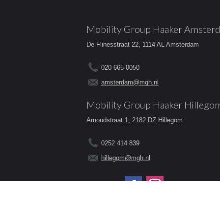
Mobility Group Haaker Amster
De Flinesstraat 22, 1114 AL Amsterdam
020 665 0050
amsterdam@mgh.nl
Mobility Group Haaker Hillego
Arnoudstraat 1, 2182 DZ Hillegom
0252 414 839
hillegom@mgh.nl
Volg ons op: