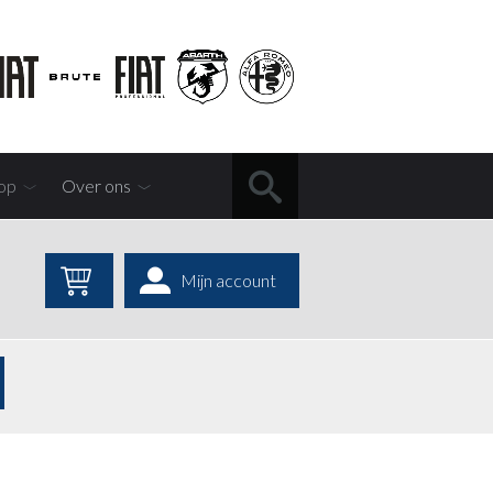
op
Over ons
Mijn account