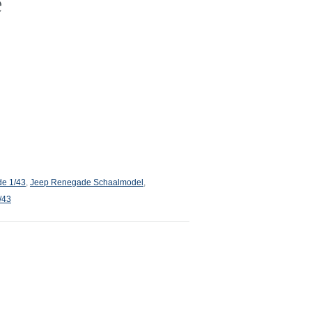
e
e 1/43
,
Jeep Renegade Schaalmodel
,
/43