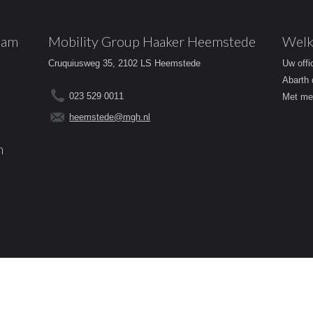
dam
Mobility Group Haaker Heemstede
Welk
Cruquiusweg 35, 2102 LS Heemstede
Uw offi
Abarth 
023 529 0011
Met mee
heemstede@mgh.nl
m