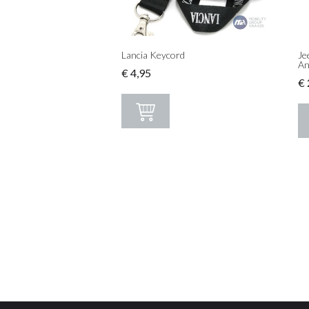
Lancia Keycord
Je
An
€
4,95
€