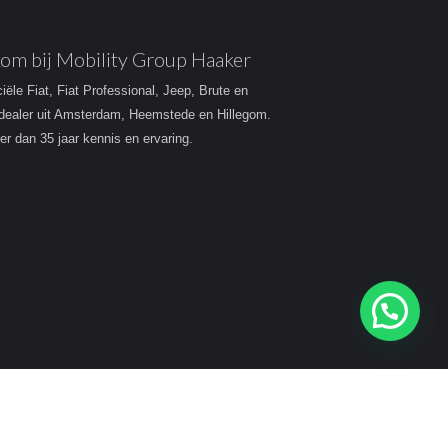
om bij Mobility Group Haaker
ciële Fiat, Fiat Professional, Jeep, Brute en
dealer uit Amsterdam, Heemstede en Hillegom.
r dan 35 jaar kennis en ervaring.
Heeft u een vraag?