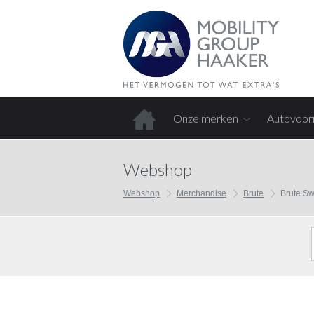
Onze merken
Autovoor
Home
Webshop
Webshop
Merchandise
Brute
Brute Sw