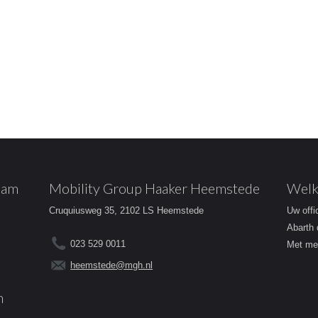
dam
Mobility Group Haaker Heemstede
Welk
Cruquiusweg 35, 2102 LS Heemstede
Uw offi
Abarth 
023 529 0011
Met mee
heemstede@mgh.nl
m