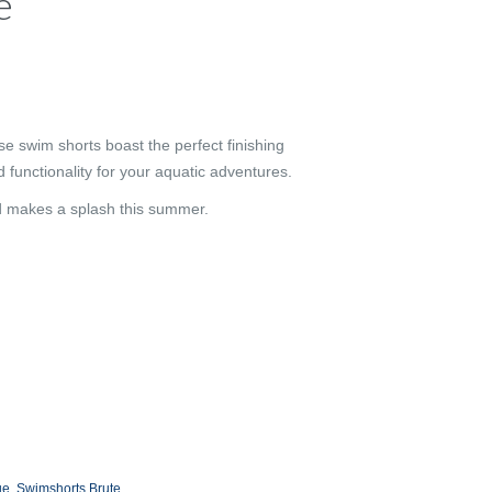
e
ese swim shorts boast the perfect finishing
functionality for your aquatic adventures.
d makes a splash this summer.
ue
,
Swimshorts Brute