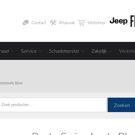
Contact
Afspraak
Webshop
raad
Service
Schadeherstel
Zakelijk
Websh
imshorts Blue
Zoeken