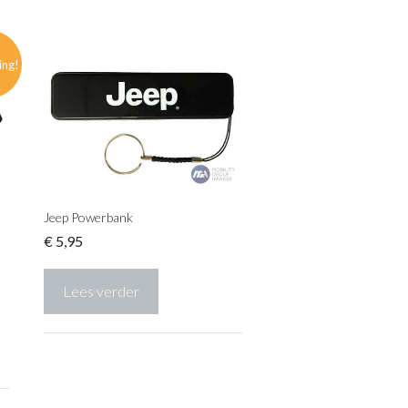
ing!
Jeep Powerbank
€
5,95
Lees verder