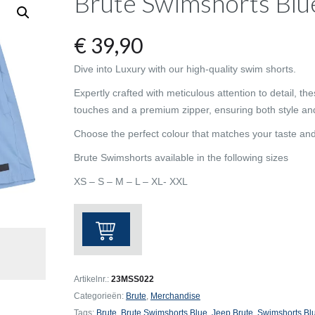
Brute Swimshorts Blu
€
39,90
Dive into Luxury with our high-quality swim shorts.
Expertly crafted with meticulous attention to detail, th
touches and a premium zipper, ensuring both style and 
Choose the perfect colour that matches your taste an
Brute Swimshorts available in the following sizes
XS – S – M – L – XL- XXL
Brute
Swimshorts
Blue
aantal
Artikelnr.:
23MSS022
Categorieën:
Brute
,
Merchandise
Tags:
Brute
,
Brute Swimshorts Blue
,
Jeep Brute
,
Swimshorts Bl