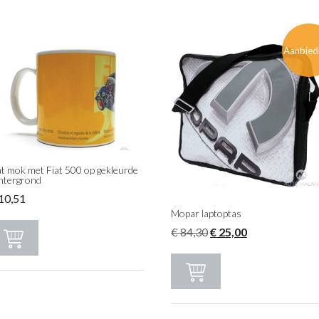
Aanbied
at mok met Fiat 500 op gekleurde
htergrond
10,51
Mopar laptoptas
Oorspronkelijke
Huidige
€
84,30
€
25,00
prijs
prijs
was:
is:
€ 84,30.
€ 25,00.