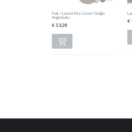
Fiat / Lancia Key Cover Grigio
La
Argentato
€
€
53,28