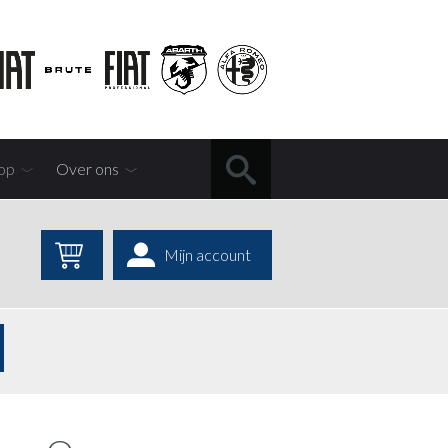
op
Over ons
Mijn account