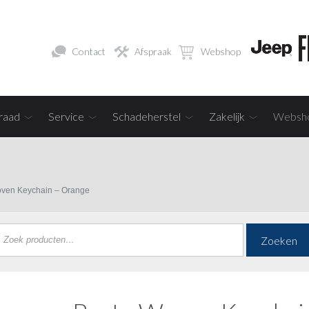
Contact
Afspraak
Webshop
raad
Service
Schadeherstel
Zakelijk
Websh
oven Keychain – Orange
Zoeken