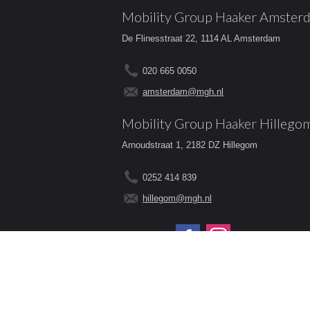
Mobility Group Haaker Amster
De Flinesstraat 22, 1114 AL Amsterdam
020 665 0050
amsterdam@mgh.nl
Mobility Group Haaker Hillego
Arnoudstraat 1, 2182 DZ Hillegom
0252 414 839
hillegom@mgh.nl
Volg ons op:
© 2026 - Mobility Group Haaker