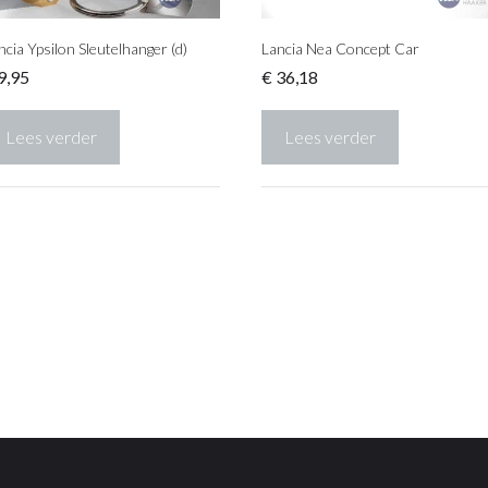
ncia Ypsilon Sleutelhanger (d)
Lancia Nea Concept Car
9,95
€
36,18
Lees verder
Lees verder