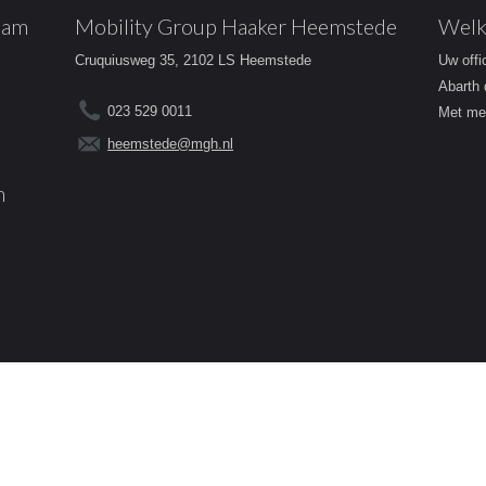
dam
Mobility Group Haaker Heemstede
Welk
Cruquiusweg 35, 2102 LS Heemstede
Uw offi
Abarth 
023 529 0011
Met mee
heemstede@mgh.nl
m
Contact
Voorwaarden
Cookies
Priv