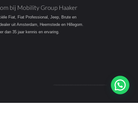
om bij Mobility Group Haaker
ciële Fiat, Fiat Professional, Jeep, Brute en
dealer uit Amsterdam, Heemstede en Hillegom.
r dan 35 jaar kennis en ervaring.
Heeft u een vraag?
acy
Disclaimer
Sitemap Mobility Group Haaker