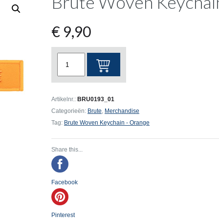
Brute Woven Keychai
€
9,90
Brute
Woven
Keychain
-
Artikelnr.:
BRU0193_01
Orange
Categorieën:
Brute
,
Merchandise
aantal
Tag:
Brute Woven Keychain - Orange
Share this...
Facebook
Pinterest