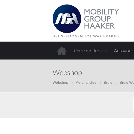
Onze merken
Autovoor
Home
Webshop
Webshop
Merchandise
Brute
Brute W