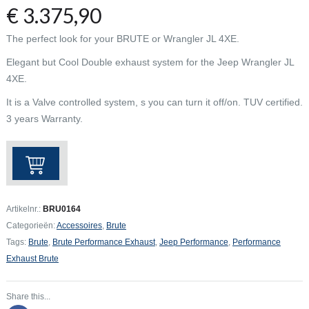
€
3.375,90
The perfect look for your BRUTE or Wrangler JL 4XE.
Elegant but Cool Double exhaust system for the Jeep Wrangler JL
4XE.
It is a Valve controlled system, s you can turn it off/on. TUV certified.
3 years Warranty.
BRUTE
4XE
Performance
Exhaust
Artikelnr.:
BRU0164
aantal
Categorieën:
Accessoires
,
Brute
Tags:
Brute
,
Brute Performance Exhaust
,
Jeep Performance
,
Performance
Exhaust Brute
Share this...