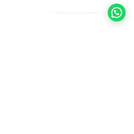
Heeft u een vraag?
Amsterdam
Heemstede
Hillegom
Volg ons op: