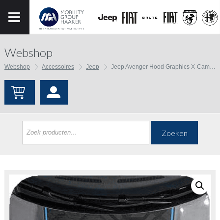
Webshop
Webshop
Accessoires
Jeep
Jeep Avenger Hood Graphics X-Camo Design With Avenger Logo
Zoeken