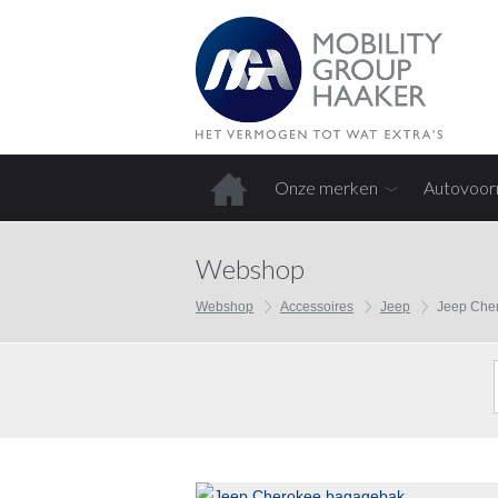
Onze merken
Autovoor
Home
Webshop
Webshop
Accessoires
Jeep
Jeep Che