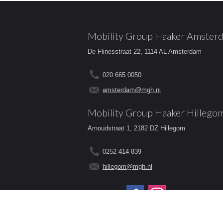
Mobility Group Haaker Amster
De Flinesstraat 22, 1114 AL Amsterdam
020 665 0050
amsterdam@mgh.nl
Mobility Group Haaker Hillego
Arnoudstraat 1, 2182 DZ Hillegom
0252 414 839
hillegom@mgh.nl
Volg ons op: