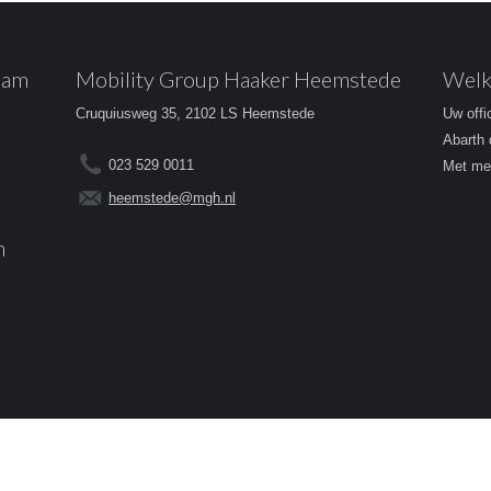
dam
Mobility Group Haaker Heemstede
Welk
Cruquiusweg 35, 2102 LS Heemstede
Uw offi
Abarth 
023 529 0011
Met mee
heemstede@mgh.nl
m