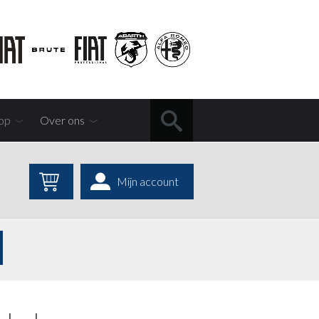
op
Over ons
Mijn account