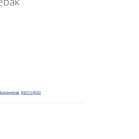
ebak
 bagagebak
,
K82214032