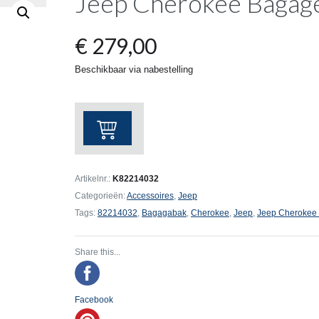
Jeep Cherokee Bagag
€
279,00
Beschikbaar via nabestelling
Jeep
Cherokee
Bagagebak
aantal
Artikelnr.:
K82214032
Categorieën:
Accessoires
,
Jeep
Tags:
82214032
,
Bagagabak
,
Cherokee
,
Jeep
,
Jeep Cherokee
Share this...
Facebook