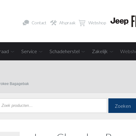
Contact
Afspraak
Webshop
raad
Service
Schadeherstel
Zakelijk
Websh
rokee Bagagebak
Zoeken