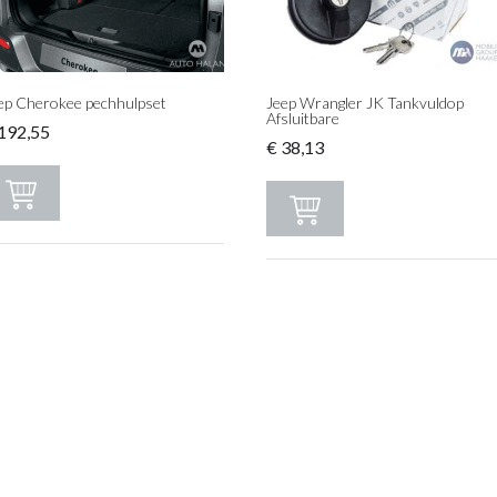
ep Cherokee pechhulpset
Jeep Wrangler JK Tankvuldop
Afsluitbare
192,55
€
38,13