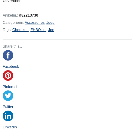
Uitverkocht
Artikelnr.:
K82213730
Categorieën:
Accessoires
,
Jeep
Tags:
Cherokee
,
EHBO set
,
Jee
Share this...
Facebook
Pinterest
Twitter
Linkedin