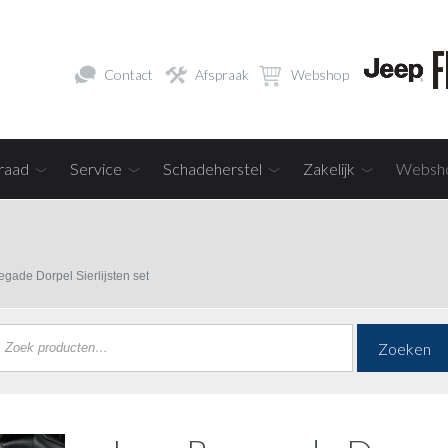
Contact
Afspraak
Webshop
raad
Service
Schadeherstel
Zakelijk
Websh
gade Dorpel Sierlijsten set
Zoeken