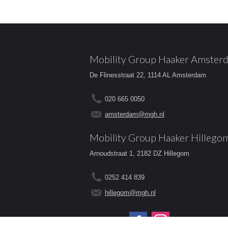
Mobility Group Haaker Amster
De Flinesstraat 22, 1114 AL Amsterdam
020 665 0050
amsterdam@mgh.nl
Mobility Group Haaker Hillego
Arnoudstraat 1, 2182 DZ Hillegom
0252 414 839
hillegom@mgh.nl
Volg ons op: