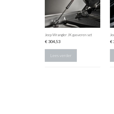
Jeep Wrangler JK gasveren set
Je
€
304,53
€
Lees verder