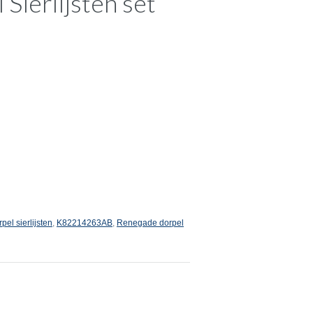
Sierlijsten set
el sierlijsten
,
K82214263AB
,
Renegade dorpel