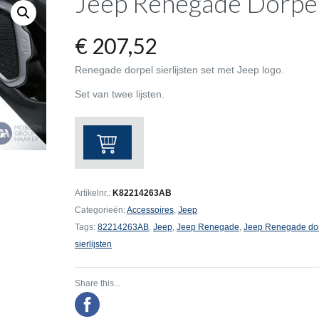
Jeep Renegade Dorpel 
€
207,52
Renegade dorpel sierlijsten set met Jeep logo.
Set van twee lijsten.
Jeep
Renegade
Dorpel
Sierlijsten
Artikelnr.:
K82214263AB
set
Categorieën:
Accessoires
,
Jeep
aantal
Tags:
82214263AB
,
Jeep
,
Jeep Renegade
,
Jeep Renegade dorp
sierlijsten
Share this...