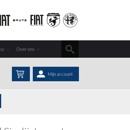
op
Over ons
Mijn account