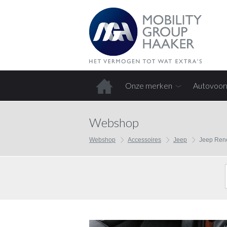
Onze merken
Autovoor
Home
Webshop
Webshop
Accessoires
Jeep
Jeep Rene