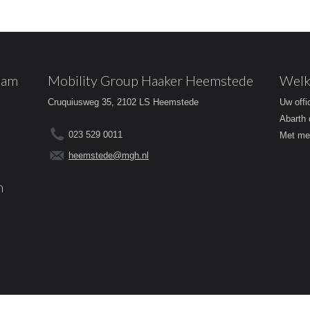
dam
Mobility Group Haaker Heemstede
Welk
Cruquiusweg 35, 2102 LS Heemstede
Uw offi
Abarth 
023 529 0011
Met mee
heemstede@mgh.nl
m