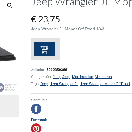
Jeep Wrangler JL Mop
€
23,75
Jeep Wrangler JL Mopar Off Road 1/43
Jeep
Wrangler
JL
Mopar
Artikelnr.:
6002350366
Off
Categorieën:
Jeep
,
Jeep
,
Merchandise
,
Miniaturen
Road
Tags:
Jeep
,
Jeep Wrangler JL
,
Jeep Wrangler Mopar Off Road
aantal
Share this...
Facebook