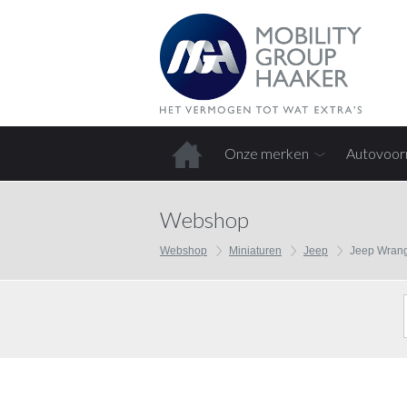
Onze merken
Autovoor
Home
Webshop
Webshop
Miniaturen
Jeep
Jeep Wrang