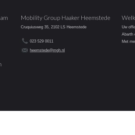
dam
Mobility Group Haaker Heemstede
Welk
Cruquiusweg 35, 2102 LS Heemstede
Uw offi
Abarth 
023 529 0011
Met mee
heemstede@mgh.nl
m