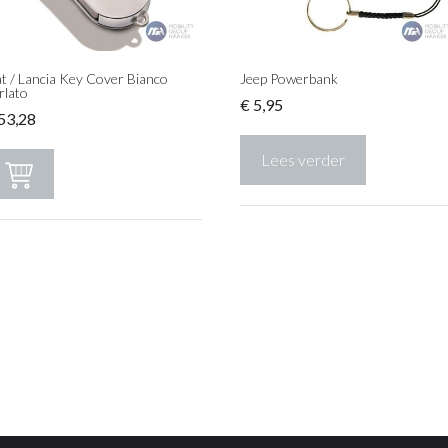
at / Lancia Key Cover Bianco
Jeep Powerbank
rlato
€
5,95
53,28
Lees verder