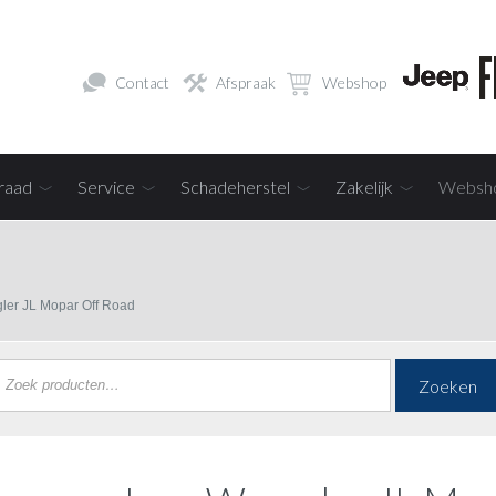
Contact
Afspraak
Webshop
raad
Service
Schadeherstel
Zakelijk
Websh
ler JL Mopar Off Road
Zoeken