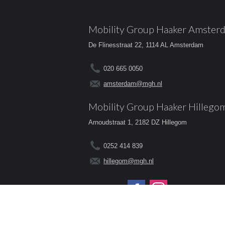
Mobility Group Haaker Amster
De Flinesstraat 22, 1114 AL Amsterdam
020 665 0050
amsterdam@mgh.nl
Mobility Group Haaker Hillego
Arnoudstraat 1, 2182 DZ Hillegom
0252 414 839
hillegom@mgh.nl
Volg ons op: