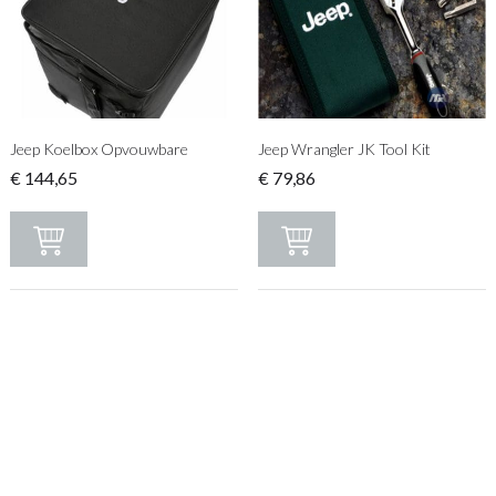
Jeep Koelbox Opvouwbare
Jeep Wrangler JK Tool Kit
€
144,65
€
79,86