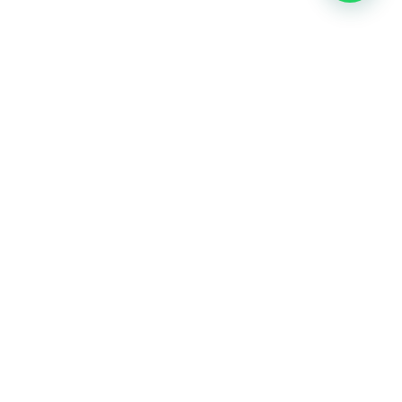
Amsterdam
Heemstede
Hillegom
Volg ons op:
Welkom bij Mobility Group Haaker